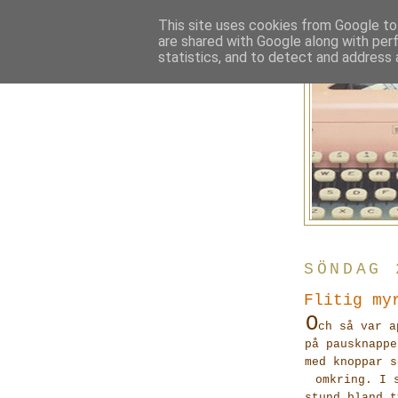
This site uses cookies from Google to 
are shared with Google along with per
statistics, and to detect and address 
SÖNDAG 
Flitig my
O
ch så var a
på pausknappe
med knoppar s
omkring. I 
stund bland t