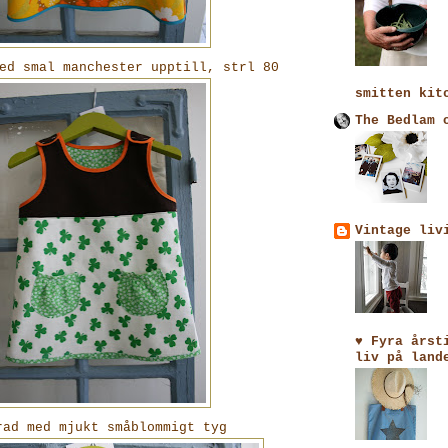
ed smal manchester upptill, strl 80
smitten kit
The Bedlam 
Vintage liv
♥ Fyra årst
liv på land
rad med mjukt småblommigt tyg