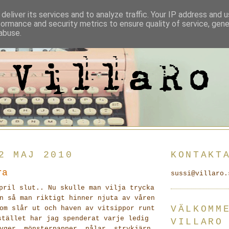
deliver its services and to analyze traffic. Your IP address and 
formance and security metrics to ensure quality of service, gen
abuse.
2 MAJ 2010
KONTAKT
ra
sussi@villaro.
pril slut.. Nu skulle man vilja trycka
n så man riktigt hinner njuta av våren
VÄLKOMM
om slår ut och haven av vitsippor runt
stället har jag spenderat varje ledig
VILLARO
yger, mönsterpapper, nålar, strykjärn,