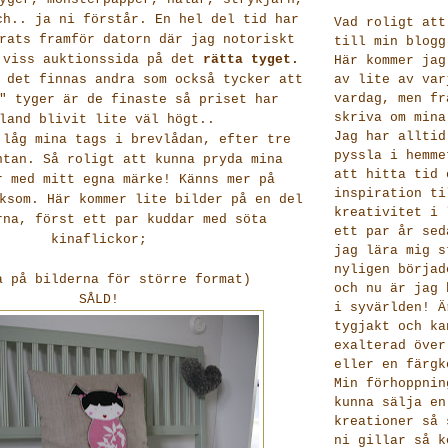
ch.. ja ni förstår. En hel del tid har
Vad roligt att
rats framför datorn där jag notoriskt
till min blogg
 viss auktionssida på det
rätta tyget.
Här kommer jag
 det finnas andra som också tycker att
av lite av var
vardag, men fr
" tyger är de finaste så priset har
skriva om mina
land blivit lite väl högt..
Jag har alltid
 låg mina tags i brevlådan, efter tre
pyssla i hemme
ntan. Så roligt att kunna pryda mina
att hitta tid 
r med mitt egna märke! Känns mer på
inspiration ti
ksom. Här kommer lite bilder på en del
kreativitet i 
rna, först ett par kuddar med söta
ett par år sed
kinaflickor;
jag lära mig s
nyligen börjad
a på bilderna för större format)
och nu är jag 
SÅLD!
i syvärlden! Ä
tygjakt och ka
exalterad över
eller en färgk
Min förhoppnin
kunna sälja en
kreationer så 
ni gillar så k