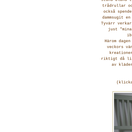
trådrullar o
också spende
dammsugit en
Tyvärr verkar
just "mina
ib
Härom dagen
veckors vä
kreatione
riktigt då li
av kläde
(klick