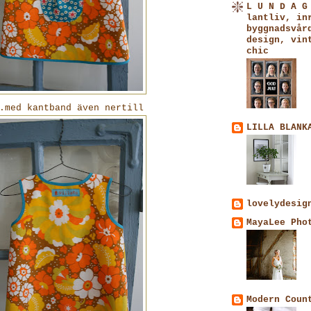
L U N D A G
lantliv, in
byggnadsvår
design, vin
chic
.med kantband även nertill
LILLA BLANK
lovelydesig
MayaLee Pho
Modern Coun