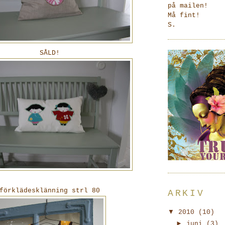
på mailen!
Må fint!
S.
SÅLD!
förklädesklänning strl 80
ARKIV
▼
2010
(10)
►
juni
(3)