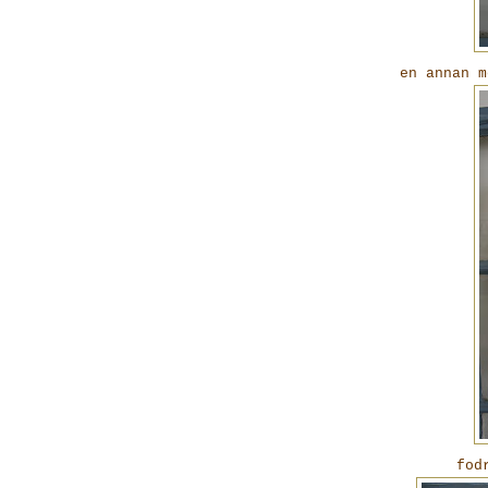
en annan m
fod