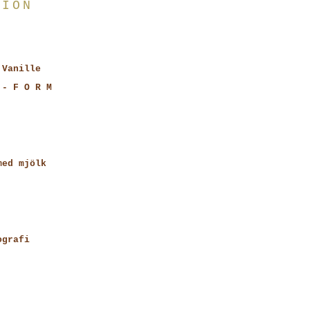
TION
 Vanille
 - F O R M
med mjölk
ografi