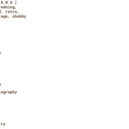
 Å R D |
redning,
d, retro,
tage, shabby
A
n
tography
try