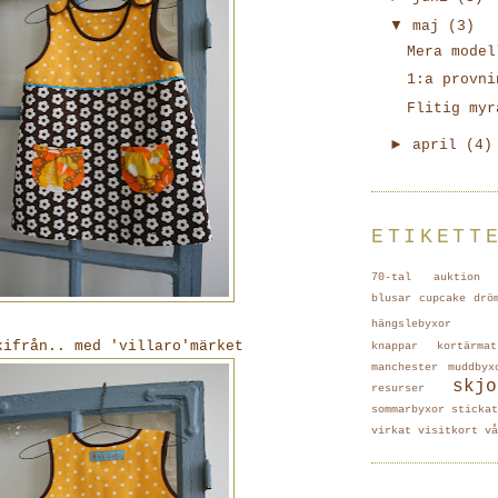
▼
maj
(3)
Mera model
1:a provni
Flitig myr
►
april
(4)
ETIKETT
70-tal
auktion
blusar
cupcake
drö
hängslebyxor
kifrån.. med 'villaro'märket
knappar
kortärmat
manchester
muddbyx
skjo
resurser
sommarbyxor
stickat
virkat
visitkort
vå