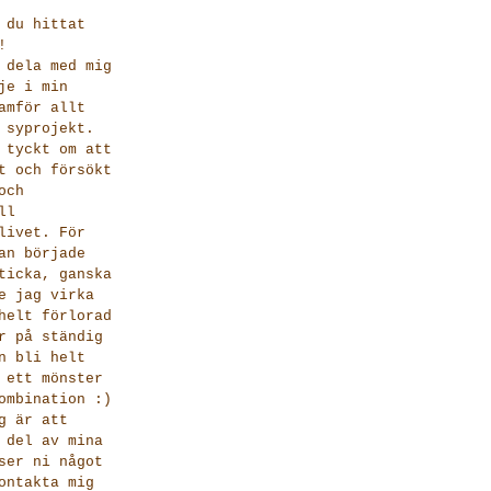
 du hittat
!
 dela med mig
je i min
amför allt
 syprojekt.
 tyckt om att
t och försökt
och
ll
livet. För
an började
ticka, ganska
e jag virka
helt förlorad
r på ständig
n bli helt
 ett mönster
ombination :)
g är att
 del av mina
ser ni något
ontakta mig