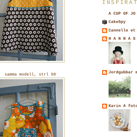
INSPIRA
A CUP OF JO
CakeSpy
Cannelle et
H A N N A S
Jordgubbar 
samma modell, strl 68
Karin A fot