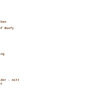
chen
of Beefy
ing
ider - mitt
et