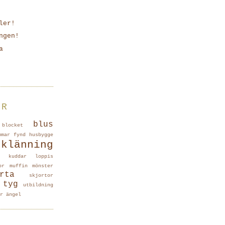
ler!
ngen!
a
ER
blus
blocket
mmar
fynd
husbygge
klänning
kuddar
loppis
or
muffin
mönster
rta
skjortor
tyg
utbildning
r
ängel