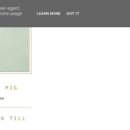
user-agent
erate usage
LEARN MORE
GOT IT
A MIG
se
EN TILL