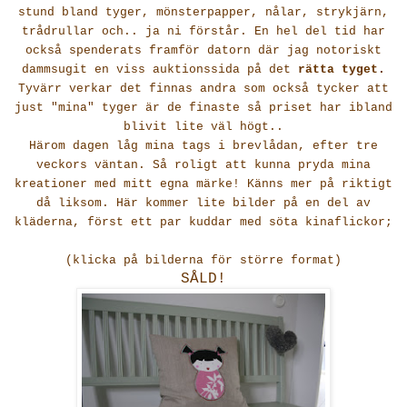
stund bland tyger, mönsterpapper, nålar, strykjärn,
trådrullar och.. ja ni förstår. En hel del tid har
också spenderats framför datorn där jag notoriskt
dammsugit en viss auktionssida på det
rätta tyget.
Tyvärr verkar det finnas andra som också tycker att
just "mina" tyger är de finaste så priset har ibland
blivit lite väl högt..
Härom dagen låg mina tags i brevlådan, efter tre
veckors väntan. Så roligt att kunna pryda mina
kreationer med mitt egna märke! Känns mer på riktigt
då liksom. Här kommer lite bilder på en del av
kläderna, först ett par kuddar med söta kinaflickor;
(klicka på bilderna för större format)
SÅLD!