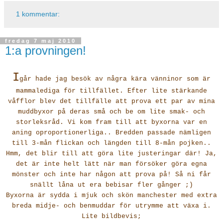
1 kommentar:
fredag 7 maj 2010
1:a provningen!
I
går hade jag besök av några kära vänninor som är
mammalediga för tillfället. Efter lite stärkande
våfflor blev det tillfälle att prova ett par av mina
muddbyxor på deras små och be om lite smak- och
storleksråd. Vi kom fram till att byxorna var en
aning oproportionerliga.. Bredden passade nämligen
till 3-mån flickan och längden till 8-mån pojken..
Hmm, det blir till att göra lite justeringar där! Ja,
det är inte helt lätt när man försöker göra egna
mönster och inte har någon att prova på! Så ni får
snällt låna ut era bebisar fler gånger ;)
Byxorna är sydda i mjuk och skön manchester med extra
breda midje- och benmuddar för utrymme att växa i.
Lite bildbevis;