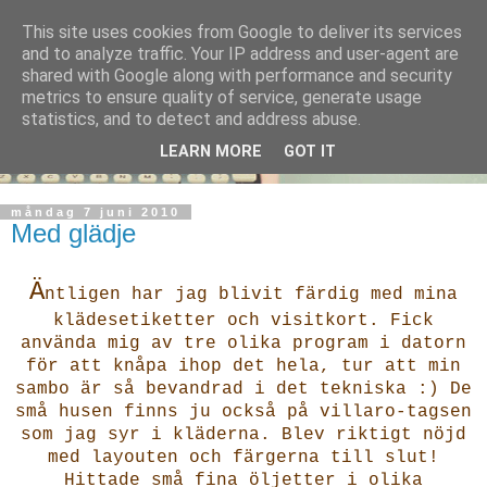
This site uses cookies from Google to deliver its services
and to analyze traffic. Your IP address and user-agent are
shared with Google along with performance and security
metrics to ensure quality of service, generate usage
statistics, and to detect and address abuse.
LEARN MORE
GOT IT
måndag 7 juni 2010
Med glädje
Ä
ntligen har jag blivit färdig med mina
klädesetiketter och visitkort. Fick
använda mig av tre olika program i datorn
för att knåpa ihop det hela, tur att min
sambo är så bevandrad i det tekniska :) De
små husen finns ju också på villaro-tagsen
som jag syr i kläderna. Blev riktigt nöjd
med layouten och färgerna till slut!
Hittade små fina öljetter i olika