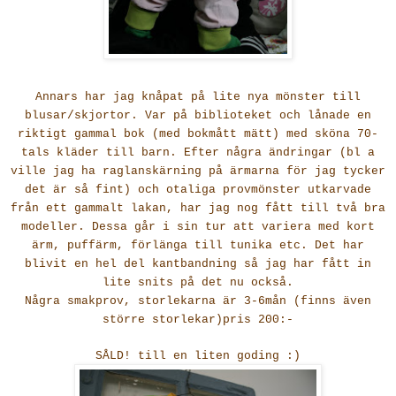
Annars har jag knåpat på lite nya mönster till
blusar/skjortor. Var på biblioteket och lånade en
riktigt gammal bok (med bokmått mätt) med sköna 70-
tals kläder till barn. Efter några ändringar (bl a
ville jag ha raglanskärning på ärmarna för jag tycker
det är så fint) och otaliga provmönster utkarvade
från ett gammalt lakan, har jag nog fått till två bra
modeller. Dessa går i sin tur att variera med kort
ärm, puffärm, förlänga till tunika etc. Det har
blivit en hel del kantbandning så jag har fått in
lite snits på det nu också.
Några smakprov, storlekarna är 3-6mån (finns även
större storlekar)pris 200:-
SÅLD! till en liten goding :)