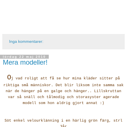
Inga kommentarer:
lördag 22 maj 2010
Mera modeller!
O
j vad roligt att få se hur mina kläder sitter på
riktiga små människor. Det blir liksom inte samma sak
när de hänger på en galge och hänger.. Lillskruttan
var så snäll och tålmodig och storasyster agerade
modell som hon aldrig gjort annat :)
Söt enkel velourklänning i en härlig grön färg, strl
3år